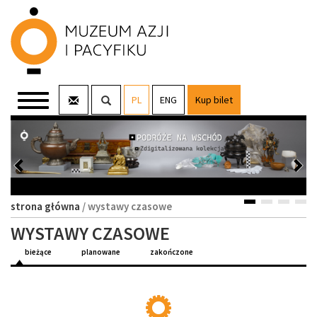
Pokaż
Rozwiń
PL
ENG
Kup bilet
formularz
menu
wyszukiwania
zatrzymaj
Poprzedni
główne
Nas
pokaz
slajdów w
slajd
slaj
nagłówku
wznów
pokaz
slajdów
w
strona główna
/
wystawy czasowe
nagłówku
WYSTAWY CZASOWE
bieżące
planowane
zakończone