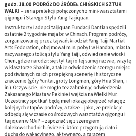
godz. 18.00
PODRÓŻ DO ŹRÓDEŁ CHIŃSKICH SZTUK
WALKI
– seria prelekcji połączonych z mini-warsztatami
qigongu i Starego Stylu Yang Taijiquan.
Instruktorzy i adepci taijiquan Fundacji Dantian spędzili
ostatnie 2 tygodnie maja br. w Chinach. Program podróży,
zorganizowanej przez tajwański odział Yang Taiji Martial
Arts Federation, obejmował m.in. pobyt w Handan, miasta
nazywanego stolicą stylu Yang taiji, odwiedzenie wioski
Chen, gdzie narodził się styl taiji o tej samej nazwie, wizytę
w klasztorze Shaolin, a także odwiedzenie szeregu miejsc
podziwianych za ich przepiękną scenerię i historyczne
znaczenie (góry Yuntai, groty Longmen, góry Hua Shan, i
in.). Oczywiście, nie mogło też zabraknąć odwiedzenia
Zakazanego Miasta w Pekinie i wejścia na Wielki Mur.
Uczestnicy spotkań będą mieli okazję obejrzeć relację z
kolejnych etapów podróży, a także – jako, że prelekcje
odbędą się w czasie co środowych warsztatów qigongu i
taijiquan w MAiP – zapoznać się z szeregiem
dalekowschodnich ćwiczeń, które przygotują ciało i
ducha do wakacyjnego, aktywnego, a zarazem