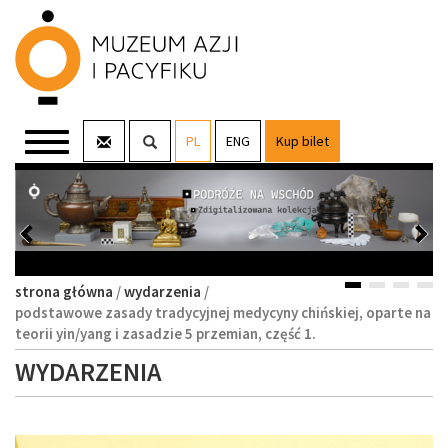
Pokaż
Rozwiń
PL
ENG
Kup bilet
formularz
menu
wyszukiwania
zatrzymaj
Poprzedni
główne
Nas
pokaz
slajdów w
slajd
slaj
nagłówku
wznów
pokaz
slajdów
w
strona główna
/
wydarzenia
/
nagłówku
podstawowe zasady tradycyjnej medycyny chińskiej, oparte na
teorii yin/yang i zasadzie 5 przemian, część 1.
WYDARZENIA