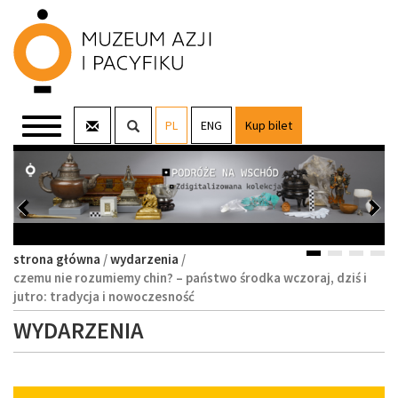
Pokaż
Rozwiń
PL
ENG
Kup bilet
formularz
menu
wyszukiwania
zatrzymaj
Poprzedni
główne
Nas
pokaz
slajdów w
slajd
slaj
nagłówku
wznów
pokaz
slajdów
w
strona główna
/
wydarzenia
/
nagłówku
czemu nie rozumiemy chin? – państwo środka wczoraj, dziś i
jutro: tradycja i nowoczesność
WYDARZENIA